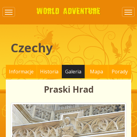
Czechy
Informacje
Historia
Galeria
Mapa
Porady
Praski Hrad