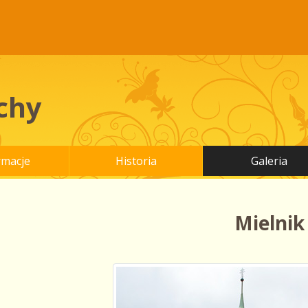
chy
rmacje
Historia
Galeria
Mielnik