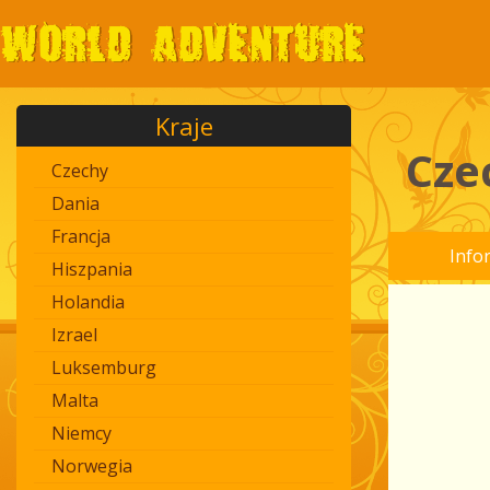
Kraje
Cze
Czechy
Dania
Francja
Info
Hiszpania
Holandia
Izrael
Luksemburg
Malta
Niemcy
Norwegia