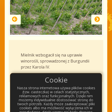
Mielnik wzbogacił się na uprawie
winorośli, sprowadzonej z Burgundii
przez Karola IV.
Cookie
Nasza strona internetowa używa plików cookies
(tzw. ciasteczka) w celach statystycznych,
Komentarze
reklamowych oraz funkcjonalnych. Dzięki nim
możemy indywidualnie dostosować stronę do
twoich potrzeb. Każdy może zaakceptować pliki
cookies albo ma możliwość wyłączenia ich w
przeglądarce, dzięki czemu nie będą zbierane