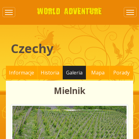
Czechy
Informacje
Historia
Galeria
Mapa
Porady
Mielnik