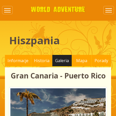
Hiszpania
Informacje
Historia
Galeria
Mapa
Porady
Gran Canaria - Puerto Rico