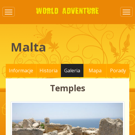
Malta
Informacje
Historia
Galeria
Mapa
Porady
Temples