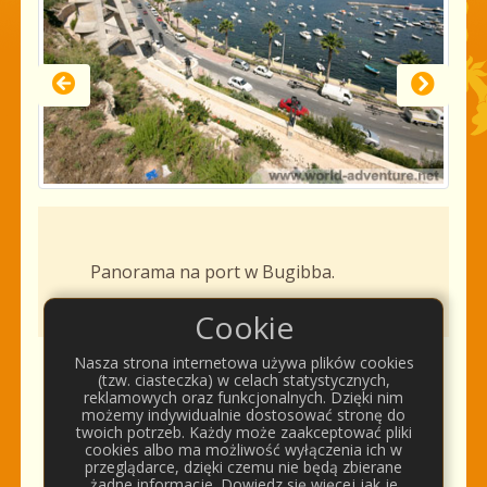
Panorama na port w Bugibba.
Cookie
Nasza strona internetowa używa plików cookies
(tzw. ciasteczka) w celach statystycznych,
Komentarze
reklamowych oraz funkcjonalnych. Dzięki nim
możemy indywidualnie dostosować stronę do
twoich potrzeb. Każdy może zaakceptować pliki
cookies albo ma możliwość wyłączenia ich w
przeglądarce, dzięki czemu nie będą zbierane
żadne informacje. Dowiedz się więcej jak je