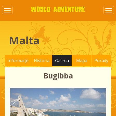
Malta
Informacje
Historia
Galeria
Mapa
Porady
Bugibba