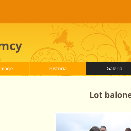
mcy
rmacje
Historia
Galeria
Lot balon