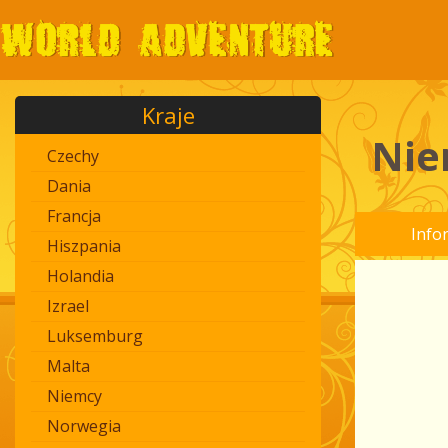
Kraje
Nie
Czechy
Dania
Francja
Info
Hiszpania
Holandia
Izrael
Luksemburg
Malta
Niemcy
Norwegia