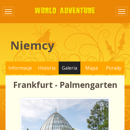
Niemcy
Informacje
Historia
Galeria
Mapa
Porady
Frankfurt - Palmengarten