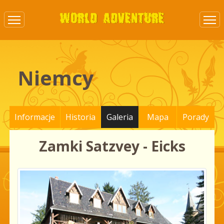
Niemcy
Informacje
Historia
Galeria
Mapa
Porady
Zamki Satzvey - Eicks