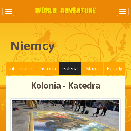
Niemcy
Informacje
Historia
Galeria
Mapa
Porady
Kolonia - Katedra